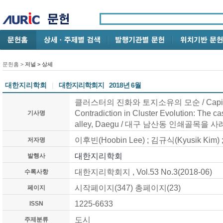
문헌홈
>
저널 > 상세
대한지리학회
|
대한지리학회지
2018년 6월
클러스터의 진화와 토지소유의 모순
/ Cap
Contradiction in Cluster Evolution: The c
기사명
alley, Daegu
/ 대구 남산동 인쇄골목을 사
이후빈(Hoobin Lee) ; 김규식(Kyusik Kim)
저자명
대한지리학회
발행사
대한지리학회지
, Vol.53 No.3
(2018-06)
수록사항
시작페이지(
347
) 총페이지(
23
)
페이지
1225-6633
ISSN
도시
주제분류