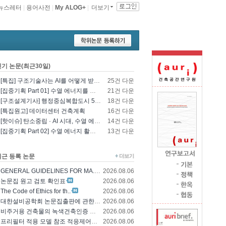
뉴스레터
|
용어사전
|
My ALOG+
|
더보기
인기 논문(최근30일)
[특집] 구조기술사는 AI를 어떻게 받아들일 것인가? - 영국구조기술사회의 AI 및 L..
25건 다운
[집중기획 Part 01] 수열 에너지를 이용한 건물 냉난방 및 데이터센터 냉각
21건 다운
[구조설계기사] 행정중심복합도시 5-1생활권 L5BL 공공주택 건설공사 모듈러 건축물 ..
18건 다운
[특집원고] 데이터센터 건축계획
16건 다운
[핫이슈] 탄소중립 · AI 시대, 수열 에너지 기술의 재조명과 고도화 방향
14건 다운
[집중기획 Part 02] 수열 에너지 활용 기술 및 수열 플랜트 적용
13건 다운
최근 등록 논문
GENERAL GUIDELINES FOR MA..
2026.08.06
논문집 원고 검토 확인표
2026.08.06
The Code of Ethics for th..
2026.08.06
대한설비공학회 논문집출판에 관한 윤리규정
2026.08.06
비주거용 건축물의 녹색건축인증 에너지 및 환경..
2026.08.06
프리필터 적용 모델 참조 적응제어에 의한 가변..
2026.08.06