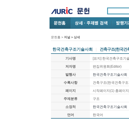
문헌홈
>
저널 > 상세
한국건축구조기술사회
|
건축구조(한국건
기사명
[표지] 한국건축구조기술
저자명
편집위원회(Editor)
발행사
한국건축구조기술사회
수록사항
건축구조(한국건축구조
페이지
시작페이지(
1
) 총페이지
주제분류
구조
소장처
한국건축구조기술사회
언어
한국어