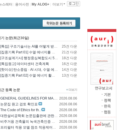
뉴스레터
|
용어사전
|
My ALOG+
|
더보기
인기 논문(최근30일)
[특집] 구조기술사는 AI를 어떻게 받아들일 것인가? - 영국구조기술사회의 AI 및 L..
25건 다운
[집중기획 Part 01] 수열 에너지를 이용한 건물 냉난방 및 데이터센터 냉각
21건 다운
[구조설계기사] 행정중심복합도시 5-1생활권 L5BL 공공주택 건설공사 모듈러 건축물 ..
18건 다운
[특집원고] 데이터센터 건축계획
16건 다운
[핫이슈] 탄소중립 · AI 시대, 수열 에너지 기술의 재조명과 고도화 방향
14건 다운
[집중기획 Part 02] 수열 에너지 활용 기술 및 수열 플랜트 적용
13건 다운
최근 등록 논문
GENERAL GUIDELINES FOR MA..
2026.08.06
논문집 원고 검토 확인표
2026.08.06
The Code of Ethics for th..
2026.08.06
대한설비공학회 논문집출판에 관한 윤리규정
2026.08.06
비주거용 건축물의 녹색건축인증 에너지 및 환경..
2026.08.06
프리필터 적용 모델 참조 적응제어에 의한 가변..
2026.08.06