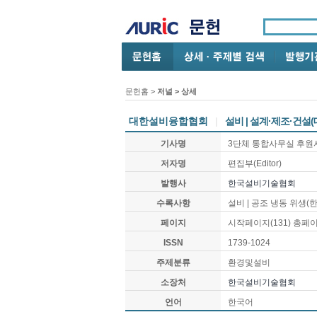
문헌홈
>
저널 > 상세
대한설비융합협회
|
설비 | 설계·제조·건
기사명
3단체 통합사무실 후원
저자명
편집부(Editor)
발행사
한국설비기술협회
수록사항
설비 | 공조 냉동 위생
페이지
시작페이지(
131
) 총페
ISSN
1739-1024
주제분류
환경및설비
소장처
한국설비기술협회
언어
한국어