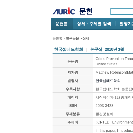
문헌홈
>
연구논문
> 상세
한국셉테드학회
|
논문집
2010년 3월
Crime Prevention Thro
논문명
United States
저자명
Matthew Robinson(Mat
발행사
한국셉테드학회
수록사항
한국셉테드학회 논문집(커뮤니
페이지
시작페이지(11) 총페이지
ISSN
2093-3428
주제분류
환경및설비
주제어
; CPTED ; Environmenta
In this paper, I intro