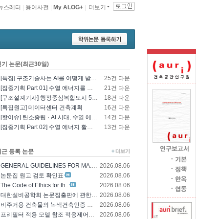
뉴스레터
|
용어사전
|
My ALOG+
|
더보기
인기 논문(최근30일)
[특집] 구조기술사는 AI를 어떻게 받아들일 것인가? - 영국구조기술사회의 AI 및 L..
25건 다운
[집중기획 Part 01] 수열 에너지를 이용한 건물 냉난방 및 데이터센터 냉각
21건 다운
[구조설계기사] 행정중심복합도시 5-1생활권 L5BL 공공주택 건설공사 모듈러 건축물 ..
18건 다운
[특집원고] 데이터센터 건축계획
16건 다운
[핫이슈] 탄소중립 · AI 시대, 수열 에너지 기술의 재조명과 고도화 방향
14건 다운
[집중기획 Part 02] 수열 에너지 활용 기술 및 수열 플랜트 적용
13건 다운
최근 등록 논문
GENERAL GUIDELINES FOR MA..
2026.08.06
논문집 원고 검토 확인표
2026.08.06
The Code of Ethics for th..
2026.08.06
대한설비공학회 논문집출판에 관한 윤리규정
2026.08.06
비주거용 건축물의 녹색건축인증 에너지 및 환경..
2026.08.06
프리필터 적용 모델 참조 적응제어에 의한 가변..
2026.08.06