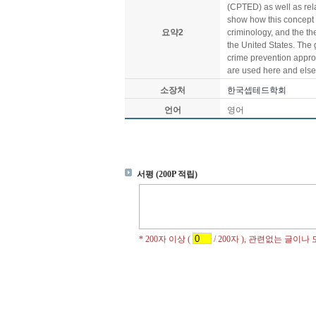
(CPTED) as well as rela
show how this concept o
요약2
criminology, and the the
the United States. The 
crime prevention appro
are used here and els
소장처
한국셉테드학회
언어
영어