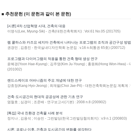
■ 추천문헌 (이 문헌과 같이 본 문헌)
[시론] 4차 산업혁명 시대, 건축의 대응
이명식(Lee, Myung-Sik) - 건축(대한건축학회지) : Vol.61 No.05 (201705)
렘 쿨하스와 카즈요 세지마 건축에서 나타나는 프로그램의 조직과 공간구성 방
권경민 ; 김종진 - 한국실내디자인학회 논문집 : v.16 n.6(통권 65호) (200712)
프로그램과 다이어그램의 적용을 통한 건축 형태 생성 연구
윤혜경(Yoon Hae-Kyung) ; 김주영(Kim Ju-Young) ; 홍원화(Hong Won-Hwa)
(201002)
랜드스케이프 어바니즘의 주요 개념에 대한 연구
강효정(Kang Hyo-Jeong) ; 최재필(Choi Jae-Pil) - 대한건축학회논문집 계획계 : v.2
건축·도시공간의 현대적 공공성에 관한 기초 연구
염철호 ; 심경미 ; 조준배 - 연구보고서(기본) : 2008 n.8 (200902)
[특집] 국내 친환경 건축물 사례 분석
정지나 ; 김용석 ; 이승민 - 그린빌딩(한국그린빌딩협의회지) : v.9 n.1 (200803)
시론: 코로나 이후, 건축과 도시공간의 변화를 생각하다