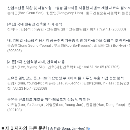
산업부산물 치환 및 저점도형 고성능 감수제를 사용한 시멘트 계열 재료의 점도
손배근(Bae-Geun Son) ; 한동엽(Dongyeop Han) - 한국건설순환자원학회 논문집 : V
[특집] 국내 친환경 건축물 사례 분석
정지나 ; 김용석 ; 이승민 - 그린빌딩(한국그린빌딩협의회지) : v.9 n.1 (200803)
내, 외단열 시스템 적용시의 공동주택 기준층 전면 외벽-슬라브 접합부 및 측벽-
송승영(Song Seung-Yeong) ; 구보경(Koo Bo-Kyoung) ; 최보혜(Ch i Bo-Hye
(200808)
[시론] 4차 산업혁명 시대, 건축의 대응
이명식(Lee, Myung-Sik) - 건축(대한건축학회지) : Vol.61 No.05 (201705)
고유동 일반강도 콘크리트의 요변성 부여에 따른 거푸집 누출 저감 성능 분석
김영기(Kim, Young-Ki) ; 이유정(Lee, Yu-Jeong) ; 김인태(Kim, In-Tae) ; 
집 : Vol.23 No.4 (202308)
중유동 콘크리트 제조를 위한 레올로지 성능 범위 제안
이유정(Lee, Yu-Jeong) ; 이영준(Lee, Young-Jun) ; 한동엽(Han, Dong-Yeop
(202108)
■ 제 1 저자의 다른 문헌
| 송진희(Song, Jin-Hee)