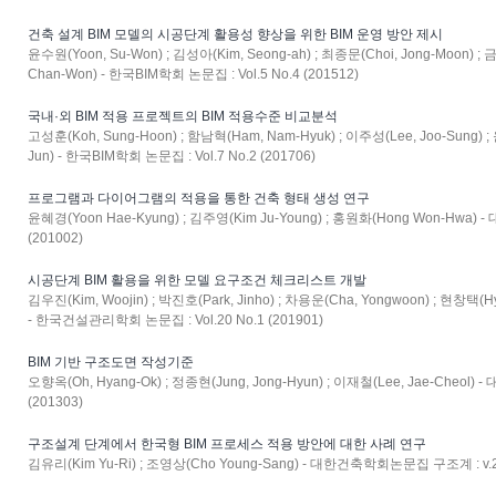
건축 설계 BIM 모델의 시공단계 활용성 향상을 위한 BIM 운영 방안 제시
윤수원(Yoon, Su-Won) ; 김성아(Kim, Seong-ah) ; 최종문(Choi, Jong-Moon) ; 
Chan-Won) - 한국BIM학회 논문집 : Vol.5 No.4 (201512)
국내·외 BIM 적용 프로젝트의 BIM 적용수준 비교분석
고성훈(Koh, Sung-Hoon) ; 함남혁(Ham, Nam-Hyuk) ; 이주성(Lee, Joo-Sung) ;
Jun) - 한국BIM학회 논문집 : Vol.7 No.2 (201706)
프로그램과 다이어그램의 적용을 통한 건축 형태 생성 연구
윤혜경(Yoon Hae-Kyung) ; 김주영(Kim Ju-Young) ; 홍원화(Hong Won-Hwa)
(201002)
시공단계 BIM 활용을 위한 모델 요구조건 체크리스트 개발
김우진(Kim, Woojin) ; 박진호(Park, Jinho) ; 차용운(Cha, Yongwoon) ; 현창택(H
- 한국건설관리학회 논문집 : Vol.20 No.1 (201901)
BIM 기반 구조도면 작성기준
오향옥(Oh, Hyang-Ok) ; 정종현(Jung, Jong-Hyun) ; 이재철(Lee, Jae-Cheol
(201303)
구조설계 단계에서 한국형 BIM 프로세스 적용 방안에 대한 사례 연구
김유리(Kim Yu-Ri) ; 조영상(Cho Young-Sang) - 대한건축학회논문집 구조계 : v.25 