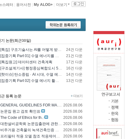
뉴스레터
|
용어사전
|
My ALOG+
|
더보기
인기 논문(최근30일)
[특집] 구조기술사는 AI를 어떻게 받아들일 것인가? - 영국구조기술사회의 AI 및 L..
24건 다운
[집중기획 Part 01] 수열 에너지를 이용한 건물 냉난방 및 데이터센터 냉각
21건 다운
[특집원고] 데이터센터 건축계획
17건 다운
[구조설계기사] 행정중심복합도시 5-1생활권 L5BL 공공주택 건설공사 모듈러 건축물 ..
16건 다운
[핫이슈] 탄소중립 · AI 시대, 수열 에너지 기술의 재조명과 고도화 방향
14건 다운
[집중기획 Part 02] 수열 에너지 활용 기술 및 수열 플랜트 적용
13건 다운
최근 등록 논문
GENERAL GUIDELINES FOR MA..
2026.08.06
논문집 원고 검토 확인표
2026.08.06
The Code of Ethics for th..
2026.08.06
대한설비공학회 논문집출판에 관한 윤리규정
2026.08.06
비주거용 건축물의 녹색건축인증 에너지 및 환경..
2026.08.06
프리필터 적용 모델 참조 적응제어에 의한 가변..
2026.08.06