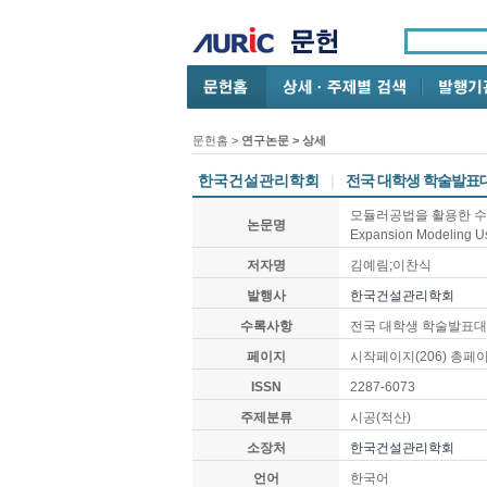
문헌홈
>
연구논문
> 상세
한국건설관리학회
|
전국 대학생 학술발표
모듈러공법을 활용한 수직증축리
논문명
Expansion Modeling 
저자명
김예림;이찬식
발행사
한국건설관리학회
수록사항
전국 대학생 학술발표대회 
페이지
시작페이지(206) 총페이
ISSN
2287-6073
주제분류
시공(적산)
소장처
한국건설관리학회
언어
한국어