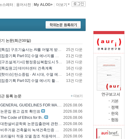
뉴스레터
|
용어사전
|
My ALOG+
|
더보기
인기 논문(최근30일)
[특집] 구조기술사는 AI를 어떻게 받아들일 것인가? - 영국구조기술사회의 AI 및 L..
25건 다운
[집중기획 Part 01] 수열 에너지를 이용한 건물 냉난방 및 데이터센터 냉각
21건 다운
[구조설계기사] 행정중심복합도시 5-1생활권 L5BL 공공주택 건설공사 모듈러 건축물 ..
18건 다운
[특집원고] 데이터센터 건축계획
16건 다운
[핫이슈] 탄소중립 · AI 시대, 수열 에너지 기술의 재조명과 고도화 방향
14건 다운
[집중기획 Part 02] 수열 에너지 활용 기술 및 수열 플랜트 적용
13건 다운
최근 등록 논문
GENERAL GUIDELINES FOR MA..
2026.08.06
논문집 원고 검토 확인표
2026.08.06
The Code of Ethics for th..
2026.08.06
대한설비공학회 논문집출판에 관한 윤리규정
2026.08.06
비주거용 건축물의 녹색건축인증 에너지 및 환경..
2026.08.06
프리필터 적용 모델 참조 적응제어에 의한 가변..
2026.08.06