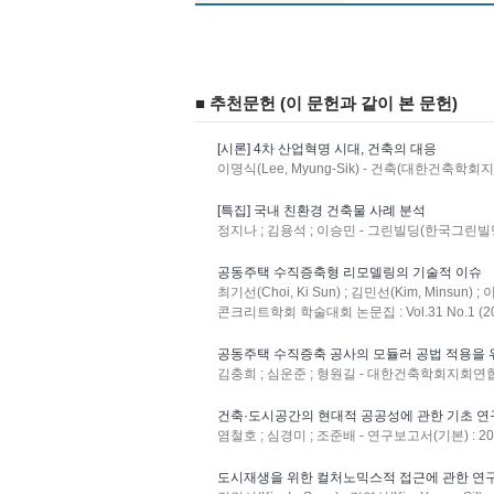
■ 추천문헌 (이 문헌과 같이 본 문헌)
[시론] 4차 산업혁명 시대, 건축의 대응
이명식(Lee, Myung-Sik) - 건축(대한건축학회지) : 
[특집] 국내 친환경 건축물 사례 분석
정지나 ; 김용석 ; 이승민 - 그린빌딩(한국그린빌딩협의회
공동주택 수직증축형 리모델링의 기술적 이슈
최기선(Choi, Ki Sun) ; 김민선(Kim, Minsun) ; 
콘크리트학회 학술대회 논문집 : Vol.31 No.1 (20
공동주택 수직증축 공사의 모듈러 공법 적용을 
김충희 ; 심운준 ; 형원길 - 대한건축학회지회연합회 논문
건축·도시공간의 현대적 공공성에 관한 기초 연
염철호 ; 심경미 ; 조준배 - 연구보고서(기본) : 2008
도시재생을 위한 컬처노믹스적 접근에 관한 연