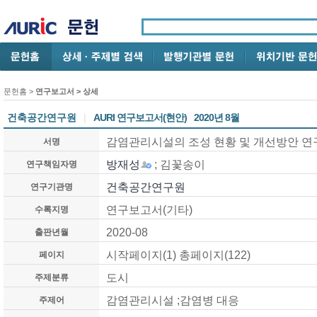
문헌홈
>
연구보고서
> 상세
건축공간연구원
|
AURI 연구보고서(현안)
2020년 8월
감염관리시설의 조성 현황 및 개선방안 연
서명
방재성
; 김꽃송이
연구책임자명
건축공간연구원
연구기관명
연구보고서(기타)
수록지명
2020-08
출판년월
시작페이지(1) 총페이지(122)
페이지
도시
주제분류
감염관리시설 ;감염병 대응
주제어