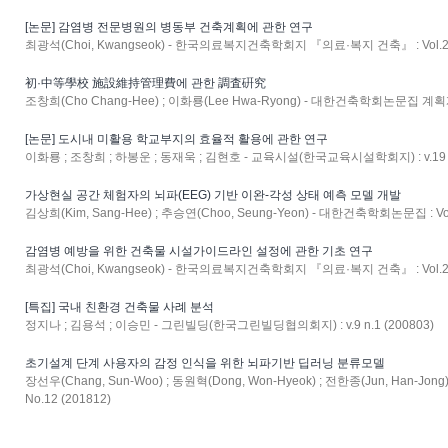
[논문] 감염병 전문병원의 병동부 건축계획에 관한 연구
최광석(Choi, Kwangseok) - 한국의료복지건축학회지 『의료·복지 건축』 : Vol.27 N
初·中等學校 施設維持管理費에 관한 調査硏究
조창희(Cho Chang-Hee) ; 이화룡(Lee Hwa-Ryong) - 대한건축학회논문집 계획계 : v
[논문] 도시내 미활용 학교부지의 효율적 활용에 관한 연구
이화룡 ; 조창희 ; 하봉운 ; 동재욱 ; 김현호 - 교육시설(한국교육시설학회지) : v.19 n.
가상현실 공간 체험자의 뇌파(EEG) 기반 이완-각성 상태 예측 모델 개발
김상희(Kim, Sang-Hee) ; 추승연(Choo, Seung-Yeon) - 대한건축학회논문집 : Vol.3
감염병 예방을 위한 건축물 시설가이드라인 설정에 관한 기초 연구
최광석(Choi, Kwangseok) - 한국의료복지건축학회지 『의료·복지 건축』 : Vol.28 N
[특집] 국내 친환경 건축물 사례 분석
정지나 ; 김용석 ; 이승민 - 그린빌딩(한국그린빌딩협의회지) : v.9 n.1 (200803)
초기설계 단계 사용자의 감정 인식을 위한 뇌파기반 딥러닝 분류모델
장선우(Chang, Sun-Woo) ; 동원혁(Dong, Won-Hyeok) ; 전한종(Jun, Han-J
No.12 (201812)