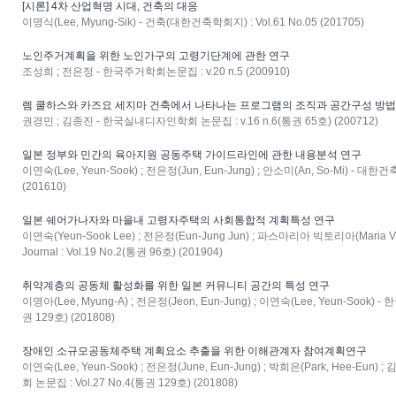
[시론] 4차 산업혁명 시대, 건축의 대응
이명식(Lee, Myung-Sik) - 건축(대한건축학회지) : Vol.61 No.05 (201705)
노인주거계획을 위한 노인가구의 고령기단계에 관한 연구
조성희 ; 전은정 - 한국주거학회논문집 : v.20 n.5 (200910)
렘 쿨하스와 카즈요 세지마 건축에서 나타나는 프로그램의 조직과 공간구성 방
권경민 ; 김종진 - 한국실내디자인학회 논문집 : v.16 n.6(통권 65호) (200712)
일본 정부와 민간의 육아지원 공동주택 가이드라인에 관한 내용분석 연구
이연숙(Lee, Yeun-Sook) ; 전은정(Jun, Eun-Jung) ; 안소미(An, So-Mi) - 
(201610)
일본 쉐어가나자와 마을내 고령자주택의 사회통합적 계획특성 연구
이연숙(Yeun-Sook Lee) ; 전은정(Eun-Jung Jun) ; 파스마리아 빅토리아(Maria Victo
Journal : Vol.19 No.2(통권 96호) (201904)
취약계층의 공동체 활성화를 위한 일본 커뮤니티 공간의 특성 연구
이명아(Lee, Myung-A) ; 전은정(Jeon, Eun-Jung) ; 이연숙(Lee, Yeun-Sook)
권 129호) (201808)
장애인 소규모공동체주택 계획요소 추출을 위한 이해관계자 참여계획연구
이연숙(Lee, Yeun-Sook) ; 전은정(June, Eun-Jung) ; 박희은(Park, Hee-Eun
회 논문집 : Vol.27 No.4(통권 129호) (201808)