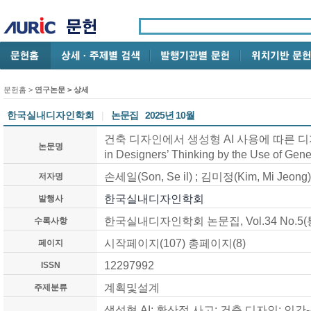
문헌홈
>
연구논문
> 상세
한국실내디자인학회
|
논문집
2025년 10월
건축 디자인에서 생성형 AI 사용에 따른 디자
논문명
in Designers’ Thinking by the Use of Gener
손세일(Son, Se il) ; 김미정(Kim, Mi Jeong)
저자명
한국실내디자인학회
발행사
한국실내디자인학회 논문집, Vol.34 No.5(통권
수록사항
시작페이지(107) 총페이지(8)
페이지
12297992
ISSN
계획및설계
주제분류
생성형 AI; 확산적 사고; 건축 디자인; 인간