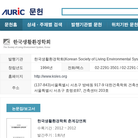
발행기관
한국생활환경학회(Korean Society of Living Environmental Sys
창립년도
1994년
전화/팩스
02-2291-3501 / 02-2291
홈페이지
http://www.ksles.org
(137-843)서울특별시 서초구 방배동 917-9 대한건축학회 건축
주소
서울특별시 서초구 효령로87, 건축센터 203호
논문집/보고서
한국생활환경학회 춘계강연회
수록기간 :
2012
~
2012
발간주기 :
1회/년