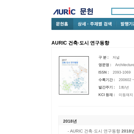
AURIC 건축·도시 연구동향
구 분 :
저널
영문명 :
Architectur
ISSN :
2093-1069
수록기간 :
200602 
발간주기 :
1회/년
KCI 등재 :
미등재지
2018년
- AURIC 건축·도시 연구동향
2018