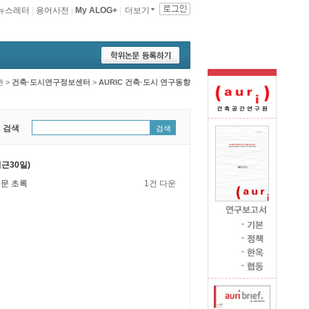
뉴스레터
|
용어사전
|
My ALOG+
|
더보기
관
>
건축·도시연구정보센터
>
AURIC 건축·도시 연구동향
 검색
검색
근30일)
문 초록
1건 다운