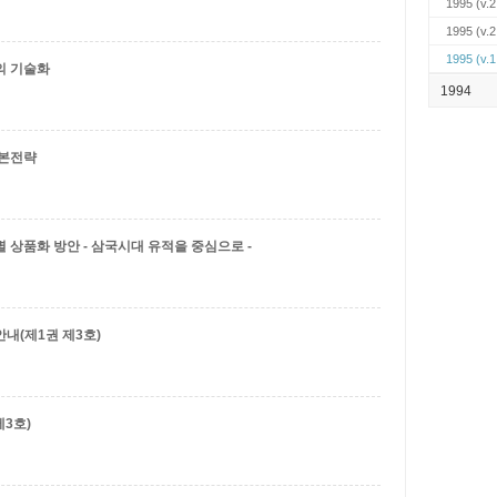
1995
(v.2
1995
(v.2
1995
(v.1
의 기술화
1994
기본전략
 상품화 방안 - 삼국시대 유적을 중심으로 -
내(제1권 제3호)
제3호)