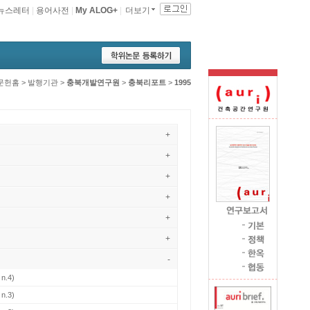
뉴스레터
|
용어사전
|
My ALOG+
|
더보기
문헌홈
>
발행기관
>
충북개발연구원
>
충북리포트
>
1995
+
+
+
+
+
+
-
 n.4)
 n.3)