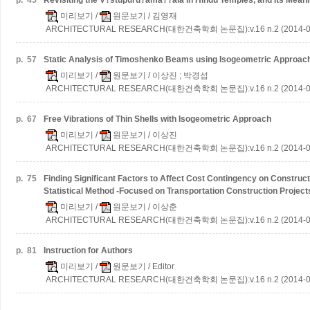
p.
45
Revisiting the V?stupuru?ama??ala in Hindu Temples, and Its Mean
미리보기
/
원문보기
/ 김영재
ARCHITECTURAL RESEARCH(대한건축학회 논문집):v.16 n.2 (2014-0
p.
57
Static Analysis of Timoshenko Beams using Isogeometric Approac
미리보기
/
원문보기
/ 이상진 ; 박경섭
ARCHITECTURAL RESEARCH(대한건축학회 논문집):v.16 n.2 (2014-0
p.
67
Free Vibrations of Thin Shells with Isogeometric Approach
미리보기
/
원문보기
/ 이상진
ARCHITECTURAL RESEARCH(대한건축학회 논문집):v.16 n.2 (2014-0
p.
75
Finding Significant Factors to Affect Cost Contingency on Constru
Statistical Method -Focused on Transportation Construction Projects
미리보기
/
원문보기
/ 이상춘
ARCHITECTURAL RESEARCH(대한건축학회 논문집):v.16 n.2 (2014-0
p.
81
Instruction for Authors
미리보기
/
원문보기
/ Editor
ARCHITECTURAL RESEARCH(대한건축학회 논문집):v.16 n.2 (2014-0