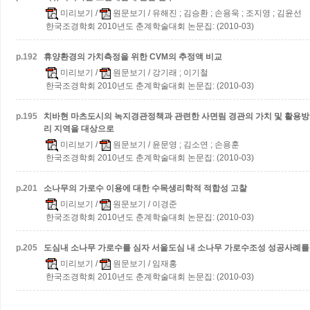
미리보기
/
원문보기
/ 유해진 ; 김승환 ; 손용욱 ; 조지영 ; 김윤선
한국조경학회 2010년도 춘계학술대회 논문집: (2010-03)
p.
192
휴양환경의 가치측정을 위한 CVM의 추정액 비교
미리보기
/
원문보기
/ 강기래 ; 이기철
한국조경학회 2010년도 춘계학술대회 논문집: (2010-03)
p.
195
치바현 마츠도시의 녹지경관정책과 관련한 사면림 경관의 가치 및 활용방
리 지역을 대상으로
미리보기
/
원문보기
/ 윤문영 ; 김소연 ; 손용훈
한국조경학회 2010년도 춘계학술대회 논문집: (2010-03)
p.
201
소나무의 가로수 이용에 대한 수목생리학적 적합성 고찰
미리보기
/
원문보기
/ 이경준
한국조경학회 2010년도 춘계학술대회 논문집: (2010-03)
p.
205
도심내 소나무 가로수를 심자
서울도심 내 소나무 가로수조성 성공사례를
미리보기
/
원문보기
/ 임재홍
한국조경학회 2010년도 춘계학술대회 논문집: (2010-03)