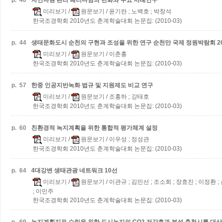
p.
40
자연자원 관리 패러다임의 변화와 주요 사례연구
미리보기
/
원문보기
/ 윤기란 ; 노백호 ; 박창석
한국조경학회 2010년도 춘계학술대회 논문집: (2010-03)
p.
44
생태문화도시 순천의 구현과 조성을 위한 연구
순천만 국제 정원박람회 20
미리보기
/
원문보기
/ 이춘홍
한국조경학회 2010년도 춘계학술대회 논문집: (2010-03)
p.
57
한중 인공지반녹화 법규 및 지원제도 비교 연구
미리보기
/
원문보기
/ 조홍하 ; 강태호
한국조경학회 2010년도 춘계학술대회 논문집: (2010-03)
p.
60
친환경적 녹지계획을 위한 통합적 평가체계 설정
미리보기
/
원문보기
/ 이우성 ; 정성관
한국조경학회 2010년도 춘계학술대회 논문집: (2010-03)
p.
64
4대강변 생태관광 네트워크 10선
미리보기
/
원문보기
/ 이관규 ; 김민선 ; 조소희 ; 장효진 ; 이정환 ;
; 이민주
한국조경학회 2010년도 춘계학술대회 논문집: (2010-03)