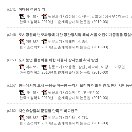
p.
141
이태원 경관 읽기
미리보기
/
원문보기
/ 김정은 ; 김지나 ; 김효진 ; 정재우 ; 최은정 
한국조경학회 2010년도 춘계학술대회 논문집: (2010-03)
p.
146
도시공원의 변모과정에 대한 공간정치적 해석
서울 어린이대공원을 중심
미리보기
/
원문보기
/ 이혜민 ; 성종상
한국조경학회 2010년도 춘계학술대회 논문집: (2010-03)
p.
153
도시농업 활성화를 위한 서울시 상자텃밭 확대 방안
미리보기
/
원문보기
/ 오충현 ; 장진 ; 이숙미 ; 이강오 ; 이주연
한국조경학회 2010년도 춘계학술대회 논문집: (2010-03)
p.
157
한국에서의 도시 농원을 적용한 녹지의 보전과 창출 방안
일본의 시민농원
미리보기
/
원문보기
/ 김선혜 ; 히라타후지오
한국조경학회 2010년도 춘계학술대회 논문집: (2010-03)
p.
162
자연휴양림의 군집별 만족도 비교연구
미리보기
/
원문보기
/ 강기래 ; 이기철
한국조경학회 2010년도 춘계학술대회 논문집: (2010-03)