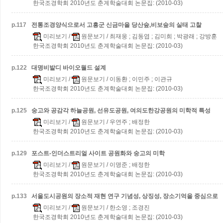
한국조경학회 2010년도 춘계학술대회 논문집: (2010-03)
p.
117
전통조경양식으로서 고흥군 신금마을 당산숲,비보숲의 실태 고찰
미리보기
/
원문보기
/ 최재웅 ; 김동엽 ; 김미희 ; 박광래 ; 강방훈
한국조경학회 2010년도 춘계학술대회 논문집: (2010-03)
p.
122
대명비발디 바이오월드 설계
미리보기
/
원문보기
/ 이동환 ; 이민주 ; 이관규
한국조경학회 2010년도 춘계학술대회 논문집: (2010-03)
p.
125
숭고와 공감각
하늘공원, 선유도공원, 여의도한강공원의 미학적 특성
미리보기
/
원문보기
/ 우연주 ; 배정한
한국조경학회 2010년도 춘계학술대회 논문집: (2010-03)
p.
129
포스트-인더스트리얼 사이트 공원화와 숭고의 미학
미리보기
/
원문보기
/ 이명준 ; 배정한
한국조경학회 2010년도 춘계학술대회 논문집: (2010-03)
p.
133
서울도시공원의 장소적 재현 연구
기념성, 상징성, 장소기억을 중심으로
미리보기
/
원문보기
/ 한소영 ; 조경진
한국조경학회 2010년도 춘계학술대회 논문집: (2010-03)