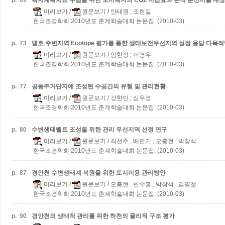
p.
69
녹지계획지표 수립을 위한 도시녹지의 CO2 저감효과 분석
춘천시를 대
미리보기
/
원문보기
/ 안태원 ; 조현길
한국조경학회 2010년도 춘계학술대회 논문집: (2010-03)
p.
73
댐호 주변지역 Ecotope 평가를 통한 생태보전우선지역 설정
용담 다목적
미리보기
/
원문보기
/ 임현정 ; 이명우
한국조경학회 2010년도 춘계학술대회 논문집: (2010-03)
p.
77
공동주거단지에 조성된 수공간의 유형 및 관리현황
미리보기
/
원문보기
/ 강한민 ; 심우경
한국조경학회 2010년도 춘계학술대회 논문집: (2010-03)
p.
80
수변생태벨트 조성을 위한 관리 우선지역 선정 연구
미리보기
/
원문보기
/ 최선주 ; 배민기 ; 오충현 ; 박창석
한국조경학회 2010년도 춘계학술대회 논문집: (2010-03)
p.
87
경안천 수변생태계 복원을 위한 토지이용 관리방안
미리보기
/
원문보기
/ 오충현 ; 반수홍 ; 박창석 ; 김명철
한국조경학회 2010년도 춘계학술대회 논문집: (2010-03)
p.
90
경안천의 생태적 관리를 위한 하천의 물리적 구조 평가