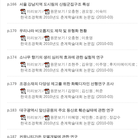
p.
166
서울 강남지역 도시림의 산림군집구조 특성
미리보기
/
원문보기
/ 오충현 ; 권오정 ; 이숙미
한국조경학회 2010년도 춘계학술대회 논문집: (2010-03)
p.
170
우리나라 비오톱지도 제작 및 유형화 현황
미리보기
/
원문보기
/ 오충현 ; 이호영
한국조경학회 2010년도 춘계학술대회 논문집: (2010-03)
p.
174
소나무 향기의 생리 심리적 효과에 관한 실험적 연구
미리보기
/
원문보기
/ 조현주 ; 김유영 ; 이주영 ; 후지이에이지로 ;
한국조경학회 2010년도 춘계학술대회 논문집: (2010-03)
p.
179
조경소재의 다양성 제고를 위한 화훼디자인 선행연구 조사
미리보기
/
원문보기
/ 김영미 ; 김신원 ; 허준
한국조경학회 2010년도 춘계학술대회 논문집: (2010-03)
p.
183
대구광역시 앞산공원의 주요 등산로 훼손실태에 관한 연구
미리보기
/
원문보기
/ 이혜영 ; 박인환 ; 조광진 ; 장갑수
한국조경학회 2010년도 춘계학술대회 논문집: (2010-03)
p.
187
커뮤니티가든 모델개발에 관한 연구