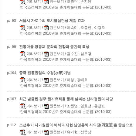
미리보기
/
원문보기
/ 오충현 ; 손지원
한국조경학회 2010년도 춘계학술대회 논문집: (2010-03)
p.
93
서울시 가로수의 도시열섬현상 저감 효과
미리보기
/
원문보기
/ 이숙미 ; 오충현 ; 이강오
한국조경학회 2010년도 춘계학술대회 논문집: (2010-03)
p.
99
전통마을 공동체 문화의 현황과 공간적 특성
미리보기
/
원문보기
/ 김수진 ; 심우경
한국조경학회 2010년도 춘계학술대회 논문집: (2010-03)
p.
104
중국 전통원림의 수경(水景)기법
미리보기
/
원문보기
/ 허령 ; 강태호
한국조경학회 2010년도 춘계학술대회 논문집: (2010-03)
p.
107
최근 발굴된 경주 원지유적을 통해 살펴본 신라정원의 지당
미리보기
/
원문보기
/ 조원범 ; 임효선 ; 홍광표
한국조경학회 2010년도 춘계학술대회 논문집: (2010-03)
p.
112
조선후기 사가원림의 해석과 재현
남양홍씨 사의당(四宜堂)을 중심으로
미리보기
/
원문보기
/ 유가현 ; 성종상