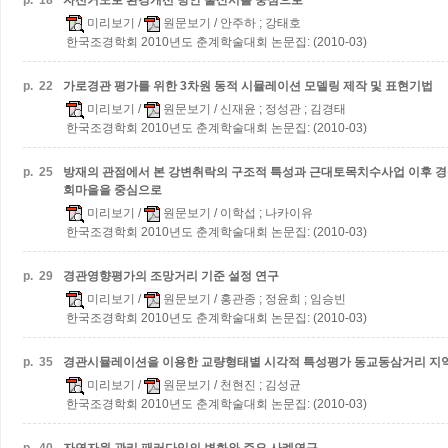
p.
18
자전거도로 환경개선 방안
울산시를 중심으로
미리보기
/
원문보기
/ 안주하 ; 강태호
한국조경학회 2010년도 춘계학술대회 논문집: (2010-03)
p.
22
가로경관 평가를 위한 3차원 동적 시뮬레이션 모델링 제작 및 표현기법
미리보기
/
원문보기
/ 신재윤 ; 정성관 ; 김경태
한국조경학회 2010년도 춘계학술대회 논문집: (2010-03)
p.
25
방재의 관점에서 본 강변취락의 구조적 특성과 근대토목치수사업 이후 
회마을을 중심으로
미리보기
/
원문보기
/ 이학섭 ; 나카이유
한국조경학회 2010년도 춘계학술대회 논문집: (2010-03)
p.
29
경관영향평가의 조망거리 기준 설정 연구
미리보기
/
원문보기
/ 홍관종 ; 정윤희 ; 임승빈
한국조경학회 2010년도 춘계학술대회 논문집: (2010-03)
p.
35
경관시뮬레이션을 이용한 교량형태별 시각적 특성평가
동교동삼거리 지
미리보기
/
원문보기
/ 천현진 ; 김성균
한국조경학회 2010년도 춘계학술대회 논문집: (2010-03)